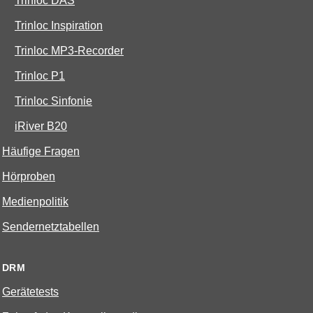
Trinloc DAS
Trinloc Inspiration
Trinloc MP3-Recorder
Trinloc P1
Trinloc Sinfonie
iRiver B20
Häufige Fragen
Hörproben
Medienpolitik
Sendernetztabellen
DRM
Gerätetests