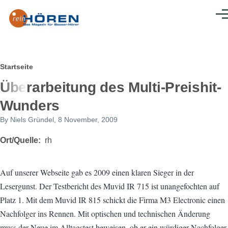
Direkt zum Inhalt
Men
Pfadnavigation
Startseite
Überarbeitung des Multi-Preishit-
Wunders
By
Niels Gründel
, 8 November, 2009
Ort/Quelle
rh
Auf unserer Webseite gab es 2009 einen klaren Sieger in der
Lesergunst. Der Testbericht des Muvid IR 715 ist unangefochten auf
Platz 1. Mit dem Muvid IR 815 schickt die Firma M3 Electronic einen
Nachfolger ins Rennen. Mit optischen und technischen Änderung
muss der Neue im Alltagstest beweisen, ob er ein würdiger Nachfolger