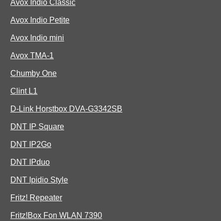
Avox Indio Classic
Avox Indio Petite
Avox Indio mini
Avox TMA-1
Chumby One
Clint L1
D-Link Horstbox DVA-G3342SB
DNT IP Square
DNT IP2Go
DNT IPduo
DNT Ipidio Style
Fritz! Repeater
Fritz!Box Fon WLAN 7390