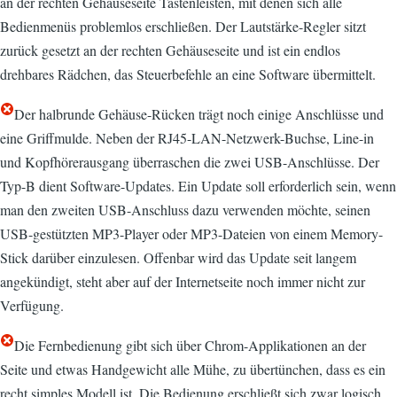
an der rechten Gehäuseseite Tastenleisten, mit denen sich alle
Bedienmenüs problemlos erschließen. Der Lautstärke-Regler sitzt
zurück gesetzt an der rechten Gehäuseseite und ist ein endlos
drehbares Rädchen, das Steuerbefehle an eine Software übermittelt.
Der halbrunde Gehäuse-Rücken trägt noch einige Anschlüsse und
eine Griffmulde. Neben der RJ45-LAN-Netzwerk-Buchse, Line-in
und Kopfhörerausgang überraschen die zwei USB-Anschlüsse. Der
Typ-B dient Software-Updates. Ein Update soll erforderlich sein, wenn
man den zweiten USB-Anschluss dazu verwenden möchte, seinen
USB-gestützten MP3-Player oder MP3-Dateien von einem Memory-
Stick darüber einzulesen. Offenbar wird das Update seit langem
angekündigt, steht aber auf der Internetseite noch immer nicht zur
Verfügung.
Die Fernbedienung gibt sich über Chrom-Applikationen an der
Seite und etwas Handgewicht alle Mühe, zu übertünchen, dass es ein
recht simples Modell ist. Die Bedienung erschließt sich zwar logisch,