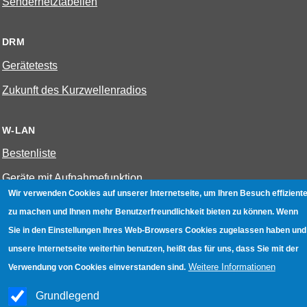
Sendernetztabellen
DRM
Gerätetests
Zukunft des Kurzwellenradios
W-LAN
Bestenliste
Geräte mit Aufnahmefunktion
Wir verwenden Cookies auf unserer Internetseite, um Ihren Besuch effiziente
Gerätetests
zu machen und Ihnen mehr Benutzerfreundlichkeit bieten zu können. Wenn
Hotspot absichern
Sie in den Einstellungen Ihres Web-Browsers Cookies zugelassen haben und
unsere Internetseite weiterhin benutzen, heißt das für uns, dass Sie mit der
WLAN-Testbuch
Weitere Informationen
Verwendung von Cookies einverstanden sind.
Datenschutz
|
Impressum
|
Kontakt
Grundlegend