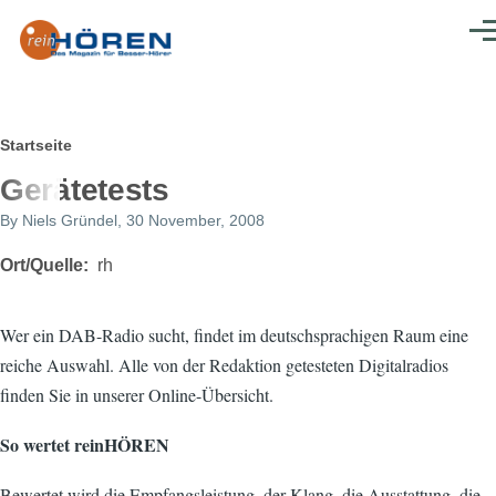
Direkt zum Inhalt
Men
Pfadnavigation
Startseite
Gerätetests
By
Niels Gründel
, 30 November, 2008
Ort/Quelle
rh
Wer ein DAB-Radio sucht, findet im deutschsprachigen Raum eine
reiche Auswahl. Alle von der Redaktion getesteten Digitalradios
finden Sie in unserer Online-Übersicht.
So wertet reinHÖREN
Bewertet wird die Empfangsleistung, der Klang, die Ausstattung, die