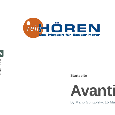
Direkt zum Inhalt
feed
Startseite
Pfadnavig
Avant
By
Mario Gongolsky
, 15 Mä