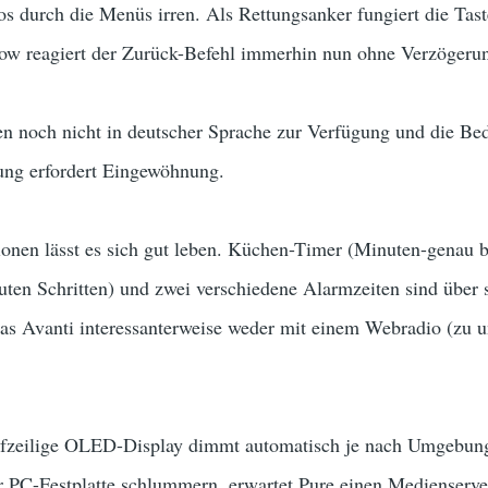
los durch die Menüs irren. Als Rettungsanker fungiert die Ta
low reagiert der Zurück-Befehl immerhin nun ohne Verzögeru
n noch nicht in deutscher Sprache zur Verfügung und die Bed
ung erfordert Eingewöhnung.
onen lässt es sich gut leben. Küchen-Timer (Minuten-genau b
ten Schritten) und zwei verschiedene Alarmzeiten sind über s
das Avanti interessanterweise weder mit einem Webradio (zu
nfzeilige OLED-Display dimmt automatisch je nach Umgebung
er PC-Festplatte schlummern, erwartet Pure einen Medienserve