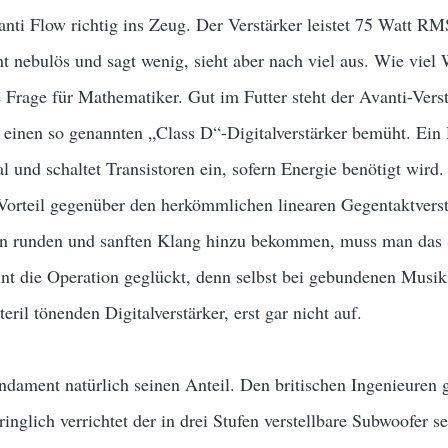
anti Flow richtig ins Zeug. Der Verstärker leistet 75 Watt RM
 nebulös und sagt wenig, sieht aber nach viel aus. Wie viel W
Frage für Mathematiker. Gut im Futter steht der Avanti-Verstä
einen so genannten „Class D“-Digitalverstärker bemüht. Ein D
l und schaltet Transistoren ein, sofern Energie benötigt wird
orteil gegenüber den herkömmlichen linearen Gegentaktverstä
n runden und sanften Klang hinzu bekommen, muss man das Si
nt die Operation geglückt, denn selbst bei gebundenen Musik
eril tönenden Digitalverstärker, erst gar nicht auf.
ndament natürlich seinen Anteil. Den britischen Ingenieuren 
glich verrichtet der in drei Stufen verstellbare
Subwoofer se