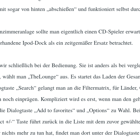
mit sogar von hinten „abschießen“ und funktioniert selbst dur
nzimmeranlage sollte man eigentlich einen CD-Spieler erwart
rhandene Ipod-Dock als ein zeitgemäßer Ersatz betrachtet.
 wir schließlich bei der Bedienung. Sie ist anders als bei ver
, wählt man „TheLounge“ aus. Es startet das Laden der Gesam
gtaste „Search“ gelangt man an die Filtermatrix, für Länder,
noch einprägen. Kompliziert wird es erst, wenn man den gehö
ie Dialogtaste „Add to favorites“ und „Options“ zu Wahl. Beid
ct +/-“ Taste führt zurück in die Liste mit dem zuvor gewählt
r nichts mehr zu tun hat, findet man dort unter der Dialogtast