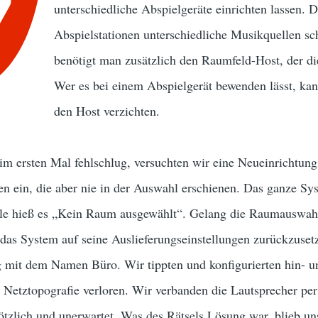
unterschiedliche Abspielgeräte einrichten lassen. D
Abspielstationen unterschiedliche Musikquellen sc
benötigt man zusätzlich den Raumfeld-Host, der d
Wer es bei einem Abspielgerät bewenden lässt, kann
den Host verzichten.
im ersten Mal fehlschlug, versuchten wir eine Neueinrichtun
ein, die aber nie in der Auswahl erschienen. Das ganze Syst
le hieß es „Kein Raum ausgewählt“. Gelang die Raumauswahl
das System auf seine Auslieferungseinstellungen zurückzusetz
g mit dem Namen Büro. Wir tippten und konfigurierten hin- 
Netztopografie verloren. Wir verbanden die Lautsprecher pe
lötzlich und unerwartet. Was des Rätsels Lösung war, blieb uns