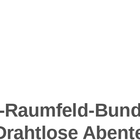
ation
l-Raumfeld-Bund
 Drahtlose Abent