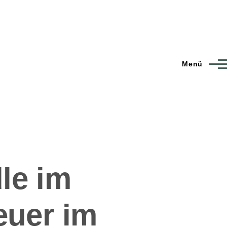
Menü
le im
euer im