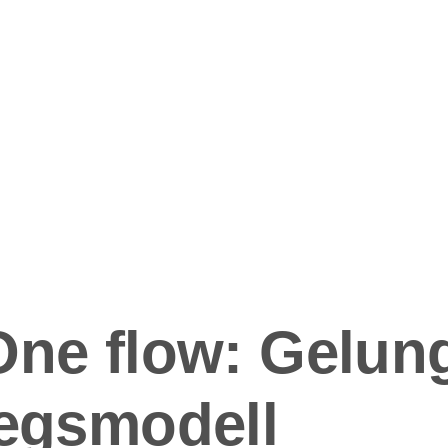
ation
One flow: Gelun
iegsmodell