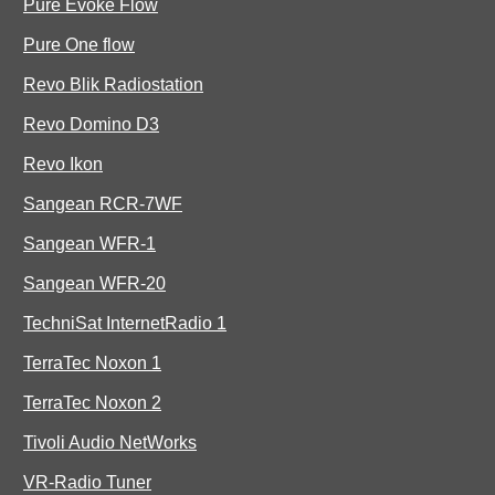
Pure Evoke Flow
Pure One flow
Revo Blik Radiostation
Revo Domino D3
Revo Ikon
Sangean RCR-7WF
Sangean WFR-1
Sangean WFR-20
TechniSat InternetRadio 1
TerraTec Noxon 1
TerraTec Noxon 2
Tivoli Audio NetWorks
VR-Radio Tuner