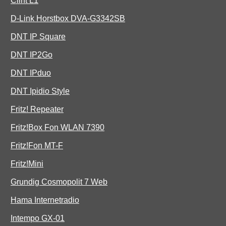
Clint L1
D-Link Horstbox DVA-G3342SB
DNT IP Square
DNT IP2Go
DNT IPduo
DNT Ipidio Style
Fritz! Repeater
Fritz!Box Fon WLAN 7390
Fritz!Fon MT-F
Fritz!Mini
Grundig Cosmopolit 7 Web
Hama Internetradio
Intempo GX-01