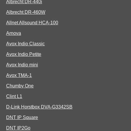
Albrecht DR-440i
Albrecht DR-460W
Allnet Allsound HCA-100
Arnova
Avox Indio Classic
Avox Indio Petite
Avox Indio mini
Avox TMA-1
Chumby One
Clint L1
D-Link Horstbox DVA-G3342SB
DNT IP Square
DNT IP2Go