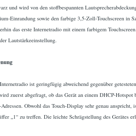
warz und wird von den stoffbespannten Lautsprecherabdeckung
ium-Einrandung sowie den farbige 3,5-Zoll-Touchscreen in S
rhin das erste Internetradio mit einem farbigem Touchscreen
der Lautstärkeeinstellung.
enung
 Internetradio ist geringfügig abweichend gegenüber getestet
wird zuerst abgefragt, ob das Gerät an einem DHCP-Hotspot b
P-Adressen. Obwohl das Touch-Display sehr genau anspricht, i
ffer „1“ zu treffen. Die leichte Schrägstellung des Gerätes er