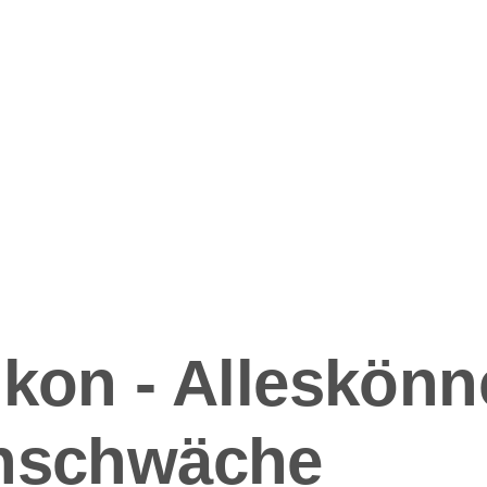
ation
kon - Alleskönn
nschwäche