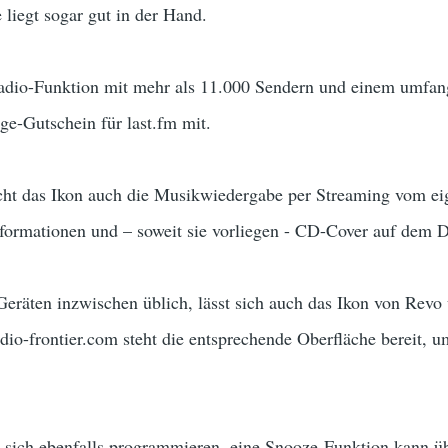
 liegt sogar gut in der Hand.
tradio-Funktion mit mehr als 11.000 Sendern und einem umfan
age-Gutschein für last.fm mit.
cht das Ikon auch die Musikwiedergabe per Streaming vom e
ormationen und – soweit sie vorliegen - CD-Cover auf dem D
Geräten inzwischen üblich, lässt sich auch das Ikon von Revo 
io-frontier.com steht die entsprechende Oberfläche bereit, u
 sich ebenfalls programmieren, eine Snooze-Funktion kann üb