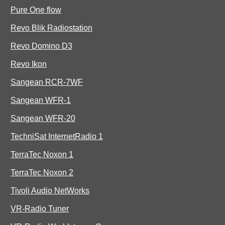
Pure One flow
Revo Blik Radiostation
Revo Domino D3
Revo Ikon
Sangean RCR-7WF
Sangean WFR-1
Sangean WFR-20
TechniSat InternetRadio 1
TerraTec Noxon 1
TerraTec Noxon 2
Tivoli Audio NetWorks
VR-Radio Tuner