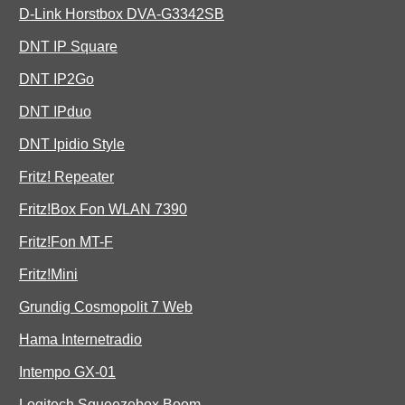
D-Link Horstbox DVA-G3342SB
DNT IP Square
DNT IP2Go
DNT IPduo
DNT Ipidio Style
Fritz! Repeater
Fritz!Box Fon WLAN 7390
Fritz!Fon MT-F
Fritz!Mini
Grundig Cosmopolit 7 Web
Hama Internetradio
Intempo GX-01
Logitech Squeezebox Boom