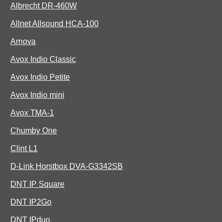
Albrecht DR-460W
Allnet Allsound HCA-100
Arnova
Avox Indio Classic
Avox Indio Petite
Avox Indio mini
Avox TMA-1
Chumby One
Clint L1
D-Link Horstbox DVA-G3342SB
DNT IP Square
DNT IP2Go
DNT IPduo