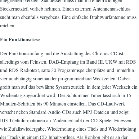
integrierten Netzteil. Stattdessen muss man mit einem klobigen
Steckernetzteil vorlieb nehmen. Einen externen Antennenanschluss
sucht man ebenfalls vergebens. Eine einfache Drahtwurfantenne muss
reichen.
Ein Funktionsriese
Der Funktionsumfang und die Ausstattung des Chronos CD ist
allerdings vom Feinsten. DAB-Empfang im Band III, UKW mit RDS
und RDS-Radiotext, satte 30 Programmspeicherplätze und immerhin
vier unabhängig voneinander programmierbare Weckzeiten. Dabei
greift man auf das bewährte System zurück, in dem jeder Weckzeit ein
Wochentag zugeordnet wird. Der Schlummer-Timer lässt sich in 15-
Minuten-Schritten bis 90 Minuten einstellen. Das CD-Laufwerk
versteht neben Standard-Audio-CDs auch MP3-Dateien und zeigt
ID3-Titelinformationen an. Zudem erlaubt der CD-Spieler Finessen
wie Zufallswiedergabe, Wiederholung eines Titels und Wiederholung
der Tracks in einem CD-Inhaltsordner. Als Bonbon gibt es an der