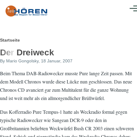
Direkt zum Inhalt
Men
Pfadnavigation
Startseite
Der Dreiweck
By
Mario Gongolsky
, 18 Januar, 2007
Beim Thema DAB-Radiowecker musste Pure lange Zeit passen. Mit
dem Modell Chronos wurde diese Lücke nun geschlossen. Das neue
Chronos CD avanciert gar zum Multitalent für die ganze Wohnung
und ist weit mehr als ein allmorgendlicher Brüllwürfel.
Das Kofferradio Pure Tempus-1 hatte als Weckradio formal gegen
typische Radiowecker wie Sangean DCR-9 oder den in
Großbritannien beliebten Weckwürfel Bush CR 2003 einen schweren
Stand. Schick und eigenständig kam das Weckradio Chronos daher: