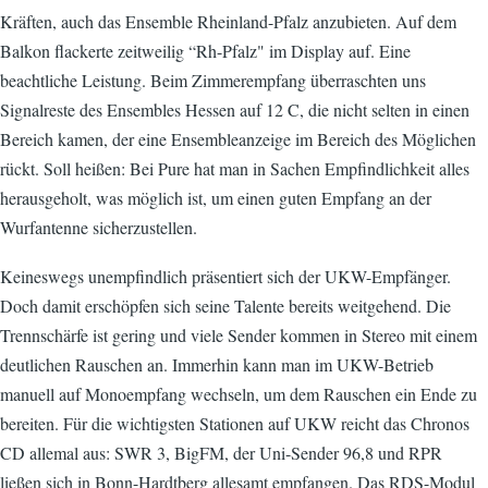
Kräften, auch das Ensemble Rheinland-Pfalz anzubieten. Auf dem
Balkon flackerte zeitweilig “Rh-Pfalz" im Display auf. Eine
beachtliche Leistung. Beim Zimmerempfang überraschten uns
Signalreste des Ensembles Hessen auf 12 C, die nicht selten in einen
Bereich kamen, der eine Ensembleanzeige im Bereich des Möglichen
rückt. Soll heißen: Bei Pure hat man in Sachen Empfindlichkeit alles
herausgeholt, was möglich ist, um einen guten Empfang an der
Wurfantenne sicherzustellen.
Keineswegs unempfindlich präsentiert sich der UKW-Empfänger.
Doch damit erschöpfen sich seine Talente bereits weitgehend. Die
Trennschärfe ist gering und viele Sender kommen in Stereo mit einem
deutlichen Rauschen an. Immerhin kann man im UKW-Betrieb
manuell auf Monoempfang wechseln, um dem Rauschen ein Ende zu
bereiten. Für die wichtigsten Stationen auf UKW reicht das Chronos
CD allemal aus: SWR 3, BigFM, der Uni-Sender 96,8 und RPR
ließen sich in Bonn-Hardtberg allesamt empfangen. Das RDS-Modul