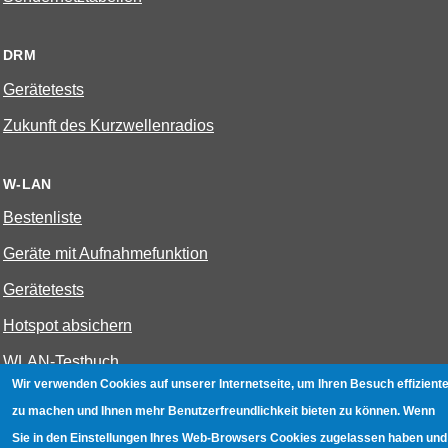
DRM
Gerätetests
Zukunft des Kurzwellenradios
W-LAN
Bestenliste
Geräte mit Aufnahmefunktion
Gerätetests
Hotspot absichern
WLAN-Testbuch
Wir verwenden Cookies auf unserer Internetseite, um Ihren Besuch effiziente
zu machen und Ihnen mehr Benutzerfreundlichkeit bieten zu können. Wenn
Datenschutz
|
Impressum
|
Kontakt
Sie in den Einstellungen Ihres Web-Browsers Cookies zugelassen haben und