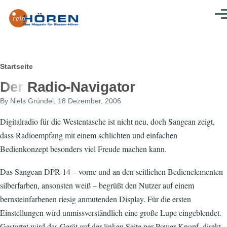
Direkt zum Inhalt
Men
Pfadnavigation
Startseite
Der Radio-Navigator
By
Niels Gründel
, 18 Dezember, 2006
Digitalradio für die Westentasche ist nicht neu, doch Sangean zeigt,
dass Radioempfang mit einem schlichten und einfachen
Bedienkonzept besonders viel Freude machen kann.
Das Sangean DPR-14 – vorne und an den seitlichen Bedienelementen
silberfarben, ansonsten weiß – begrüßt den Nutzer auf einem
bernsteinfarbenen riesig anmutenden Display. Für die ersten
Einstellungen wird unmissverständlich eine große Lupe eingeblendet.
Gestartet wird das Gerät auf der linken Seite per Power-Knopf, direkt