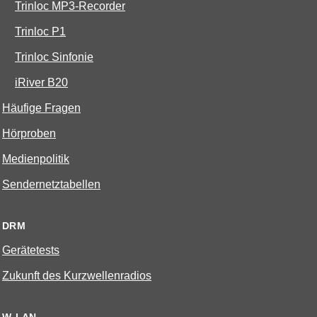
Trinloc MP3-Recorder
Trinloc P1
Trinloc Sinfonie
iRiver B20
Häufige Fragen
Hörproben
Medienpolitik
Sendernetztabellen
DRM
Gerätetests
Zukunft des Kurzwellenradios
W-LAN