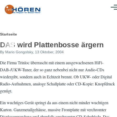
Direkt zum Inhalt
Men
Pfadnavigation
Startseite
DAS wird Plattenbosse ärgern
By
Mario Gongolsky
, 13 Oktober, 2004
Die Firma Trinloc überrascht mit einem ausgewachsenen HiFi-
DAB-/UKW-Tuner, der so ganz nebenbei nicht nur Audio-CDs
wiedergibt, sondern auch in Echtzeit brennt. Ob UKW- oder Digital
Radio-Aufnahmen, analoge Schallplatte oder CD-Kopie: Knopfdruck
genügt.
Ein wuchtiges Gerät springt da aus einem nicht minder wuchtigen
Karton. Ganzmetallgehäuse, massive Frontplatte mit verchromter
Displayumrandung und ebenfalls verchromter CD-Schublade. Das