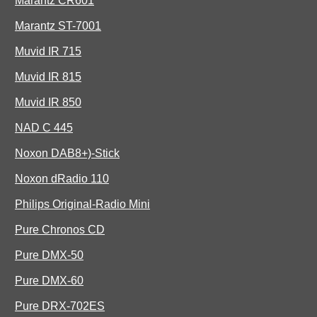
Marantz CR601
Marantz ST-7001
Muvid IR 715
Muvid IR 815
Muvid IR 850
NAD C 445
Noxon DAB8+)-Stick
Noxon dRadio 110
Philips Original-Radio Mini
Pure Chronos CD
Pure DMX-50
Pure DMX-60
Pure DRX-702ES