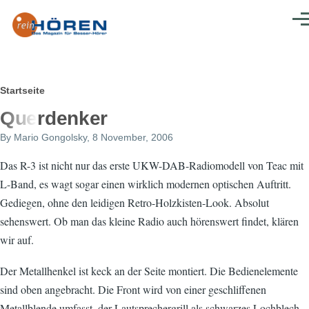
Direkt zum Inhalt
Men
Pfadnavigation
Startseite
Querdenker
By
Mario Gongolsky
, 8 November, 2006
Das R-3 ist nicht nur das erste UKW-DAB-Radiomodell von Teac mit
L-Band, es wagt sogar einen wirklich modernen optischen Auftritt.
Gediegen, ohne den leidigen Retro-Holzkisten-Look. Absolut
sehenswert. Ob man das kleine Radio auch hörenswert findet, klären
wir auf.
Der Metallhenkel ist keck an der Seite montiert. Die Bedienelemente
sind oben angebracht. Die Front wird von einer geschliffenen
Metallblende umfasst, der Lautsprechergrill als schwarzes Lochblech