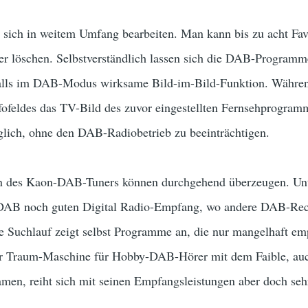
 sich in weitem Umfang bearbeiten. Man kann bis zu acht Favo
er löschen. Selbstverständlich lassen sich die DAB-Programme
falls im DAB-Modus wirksame Bild-im-Bild-Funktion. Während
nfofeldes das TV-Bild des zuvor eingestellten Fernsehprogram
lich, ohne den DAB-Radiobetrieb zu beeinträchtigen.
n des Kaon-DAB-Tuners können durchgehend überzeugen. Un
AB noch guten Digital Radio-Empfang, wo andere DAB-Receiv
e Suchlauf zeigt selbst Programme an, die nur mangelhaft e
ur Traum-Maschine für Hobby-DAB-Hörer mit dem Faible, auc
en, reiht sich mit seinen Empfangsleistungen aber doch sehr