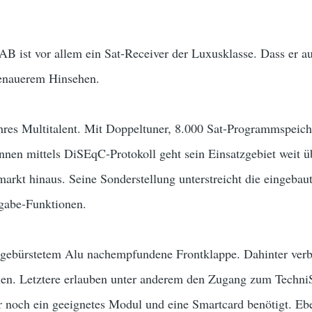
ist vor allem ein Sat-Receiver der Luxusklasse. Dass er a
genauerem Hinsehen.
ahres Multitalent. Mit Doppeltuner, 8.000 Sat-Programmspeic
ennen mittels DiSEqC-Protokoll geht sein Einsatzgebiet weit ü
rkt hinaus. Seine Sonderstellung unterstreicht die eingebaut
gabe-Funktionen.
e gebürstetem Alu nachempfundene Frontklappe. Dahinter verbe
llen. Letztere erlauben unter anderem den Zugang zum Techni
 noch ein geeignetes Modul und eine Smartcard benötigt. Eben