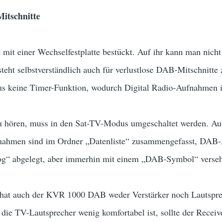
itschnitte
t einer Wechselfestplatte bestückt. Auf ihr kann man nicht 
steht selbstverständlich auch für verlustlose DAB-Mitschnitte 
 keine Timer-Funktion, wodurch Digital Radio-Aufnahmen i
hören, muss in den Sat-TV-Modus umgeschaltet werden. Auf d
ufnahmen sind im Ordner „Datenliste“ zusammengefasst, DA
og“ abgelegt, aber immerhin mit einem „DAB-Symbol“ verse
 hat auch der KVR 1000 DAB weder Verstärker noch Lautspre
ie TV-Lautsprecher wenig komfortabel ist, sollte der Receiv