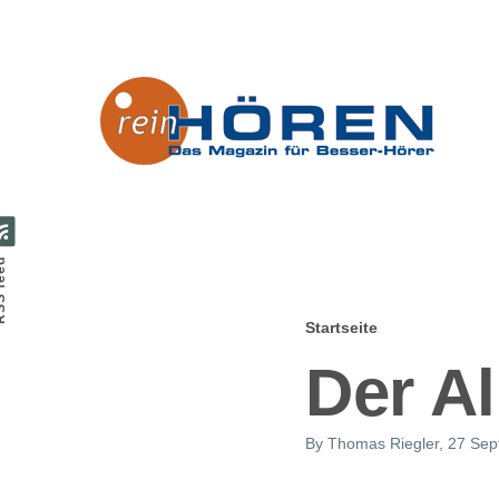
Direkt zum Inhalt
feed
Startseite
Pfadnavig
Der A
By
Thomas Riegler
, 27 Se