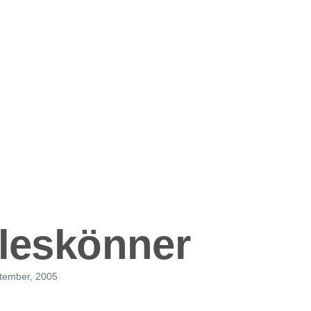
ation
lleskönner
ptember, 2005