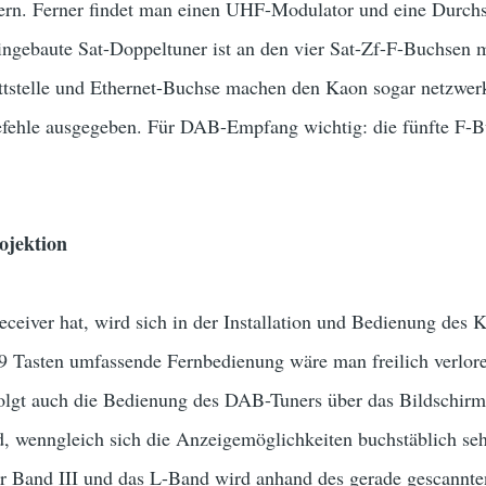
hern. Ferner findet man einen UHF-Modulator und eine Durchsc
ingebaute Sat-Doppeltuner ist an den vier Sat-Zf-F-Buchsen 
tstelle und Ethernet-Buchse machen den Kaon sogar netzwer
efehle ausgegeben. Für DAB-Empfang wichtig: die fünfte F-
ojektion
eceiver hat, wird sich in der Installation und Bedienung des 
9 Tasten umfassende Fernbedienung wäre man freilich verl
rfolgt auch die Bedienung des DAB-Tuners über das Bildschirm
d, wenngleich sich die Anzeigemöglichkeiten buchstäblich se
 Band III und das L-Band wird anhand des gerade gescannte