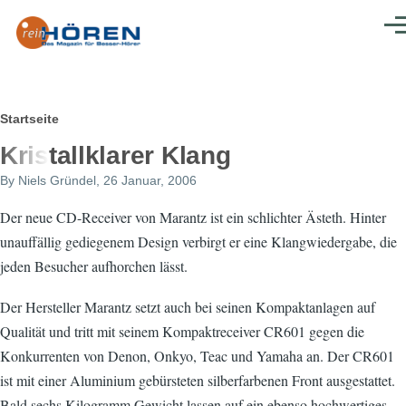
Direkt zum Inhalt
Men
Pfadnavigation
Startseite
Kristallklarer Klang
By
Niels Gründel
, 26 Januar, 2006
Der neue CD-Receiver von Marantz ist ein schlichter Ästeth. Hinter
unauffällig gediegenem Design verbirgt er eine Klangwiedergabe, die
jeden Besucher aufhorchen lässt.
Der Hersteller Marantz setzt auch bei seinen Kompaktanlagen auf
Qualität und tritt mit seinem Kompaktreceiver CR601 gegen die
Konkurrenten von Denon, Onkyo, Teac und Yamaha an. Der CR601
ist mit einer Aluminium gebürsteten silberfarbenen Front ausgestattet.
Bald sechs Kilogramm Gewicht lassen auf ein ebenso hochwertiges