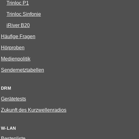
Trinloc P1
Trinloc Sinfonie
iRiver B20
Häufige Fragen
Hörproben
Medienpolitik
Sendernetztabellen
DRM
Gerätetests
Zukunft des Kurzwellenradios
W-LAN
Bestenliste