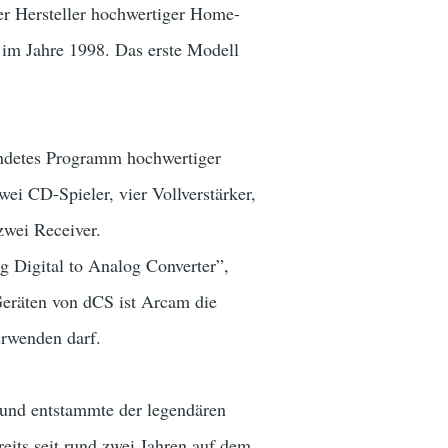
er Hersteller hochwertiger Home-
im Jahre 1998. Das erste Modell
rundetes Programm hochwertiger
ei CD-Spieler, vier Vollverstärker,
wei Receiver.
 Digital to Analog Converter”,
eräten von dCS ist Arcam die
erwenden darf.
" und entstammte der legendären
eits seit rund zwei Jahren auf dem