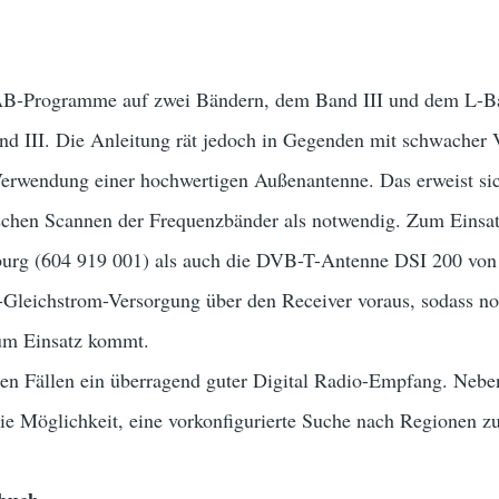
-Programme auf zwei Bändern, dem Band III und dem L-Band
nd III. Die Anleitung rät jedoch in Gegenden mit schwacher 
 Verwendung einer hochwertigen Außenantenne. Das erweist si
schen Scannen der Frequenzbänder als notwendig. Zum Einsa
rg (604 919 001) als auch die DVB-T-Antenne DSI 200 von A
Gleichstrom-Versorgung über den Receiver voraus, sodass noc
zum Einsatz kommt.
iden Fällen ein überragend guter Digital Radio-Empfang. Neb
die Möglichkeit, eine vorkonfigurierte Suche nach Regionen zu