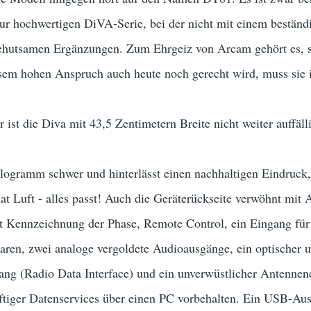
ur hochwertigen DiVA-Serie, bei der nicht mit einem beständ
ehutsamen Ergänzungen. Zum Ehrgeiz von Arcam gehört es, st
m hohen Anspruch auch heute noch gerecht wird, muss sie i
ist die Diva mit 43,5 Zentimetern Breite nicht weiter auffäll
ilogramm schwer und hinterlässt einen nachhaltigen Eindruck,
hat Luft - alles passt! Auch die Geräterückseite verwöhnt mit 
t Kennzeichnung der Phase, Remote Control, ein Eingang für
aren, zwei analoge vergoldete Audioausgänge, ein optischer u
ang (Radio Data Interface) und ein unverwüstlicher Antenne
tiger Datenservices über einen PC vorbehalten. Ein USB-Ausg