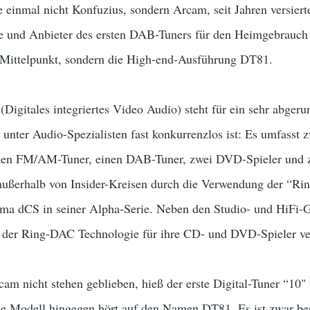
 einmal nicht Konfuzius, sondern Arcam, seit Jahren versiert
e und Anbieter des ersten DAB-Tuners für den Heimgebrauch 
im Mittelpunkt, sondern die High-end-Ausführung DT81.
Digitales integriertes Video Audio) steht für ein sehr abge
nter Audio-Spezialisten fast konkurrenzlos ist: Es umfasst zw
inen FM/AM-Tuner, einen DAB-Tuner, zwei DVD-Spieler und z
ßerhalb von Insider-Kreisen durch die Verwendung der “Ring
ma dCS in seiner Alpha-Serie. Neben den Studio- und HiFi-G
le der Ring-DAC Technologie für ihre CD- und DVD-Spieler v
rcam nicht stehen geblieben, hieß der erste Digital-Tuner “10
le Modell hingegen hört auf den Namen DT81. Es ist zwar ber