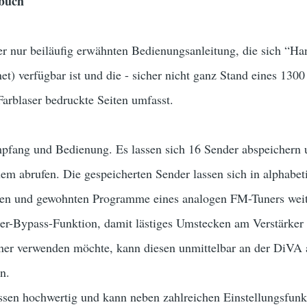
buch
r nur beiläufig erwähnten Bedienungsanleitung, die sich “Ha
net) verfügbar ist und die - sicher nicht ganz Stand eines 130
Farblaser bedruckte Seiten umfasst.
fang und Bedienung. Es lassen sich 16 Sender abspeichern u
m abrufen. Die gespeicherten Sender lassen sich in alphabet
en und gewohnten Programme eines analogen FM-Tuners weite
r-Bypass-Funktion, damit lästiges Umstecken am Verstärker e
ner verwenden möchte, kann diesen unmittelbar an der DiVA 
n.
sen hochwertig und kann neben zahlreichen Einstellungsfunkt