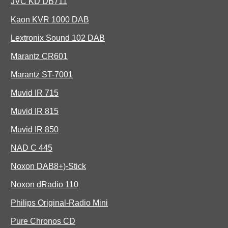
JVC KD DB711
Kaon KVR 1000 DAB
Lextronix Sound 102 DAB
Marantz CR601
Marantz ST-7001
Muvid IR 715
Muvid IR 815
Muvid IR 850
NAD C 445
Noxon DAB8+)-Stick
Noxon dRadio 110
Philips Original-Radio Mini
Pure Chronos CD