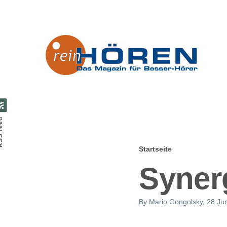
Direkt zum Inhalt
feed
Startseite
Pfadnavig
Syner
By
Mario Gongolsky
, 28 Ju