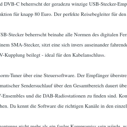
VB-C beherrscht der geradezu winzige USB-Stecker-Empfä
tion für knapp 80 Euro. Der perfekte Reisebegleiter für den
SB-Stecker beherrscht beinahe alle Normen des digitalen Fer
einem SMA-Stecker, sitzt eine sich invers auseinander fahrend
-Kupplung beilegt - ideal für den Kabelanschluss.
orm-Tuner über eine Steuersoftware. Der Empfänger überstrei
matischer Sendersuchlauf über den Gesamtbereich dauert übe
-Ensembles und die DAB-Radiostationen zu finden sind. Komf
en. Da kennt die Software die richtigen Kanäle in den einze
opantenne nicht mehr als ein fauler Kompromiss sein würde, w