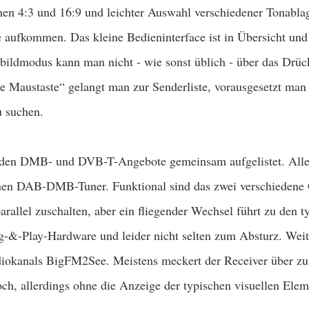
en 4:3 und 16:9 und leichter Auswahl verschiedener Tonablage
e aufkommen. Das kleine Bedieninterface ist in Übersicht und 
bildmodus kann man nicht - wie sonst üblich - über das Drü
 Maustaste“ gelangt man zur Senderliste, vorausgesetzt man 
 suchen.
erden DMB- und DVB-T-Angebote gemeinsam aufgelistet. All
n DAB-DMB-Tuner. Funktional sind das zwei verschiedene G
parallel zuschalten, aber ein fliegender Wechsel führt zu den
-&-Play-Hardware und leider nicht selten zum Absturz. Weite
kanals BigFM2See. Meistens meckert der Receiver über zu 
ch, allerdings ohne die Anzeige der typischen visuellen Ele