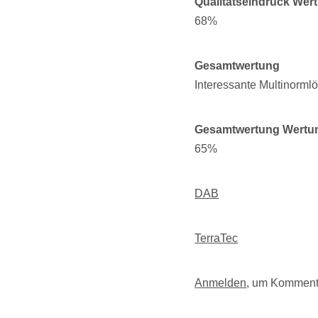
Qualitätseindruck Wer
68%
Gesamtwertung
Interessante Multinorml
Gesamtwertung Wertu
65%
DAB
TerraTec
Anmelden
, um Komment