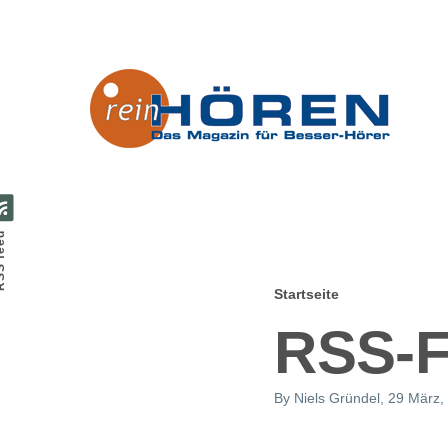
Direkt zum Inhalt
feed
Startseite
Pfadnavig
RSS-F
By
Niels Gründel
, 29 März,