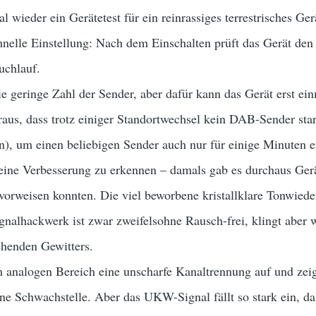
mal wieder ein Gerätetest für ein reinrassiges terrestrisches Ge
schnelle Einstellung: Nach dem Einschalten prüft das Gerät d
uchlauf.
ie geringe Zahl der Sender, aber dafür kann das Gerät erst ein
eraus, dass trotz einiger Standortwechsel kein DAB-Sender sta
n), um einen beliebigen Sender auch nur für einige Minuten e
ine Verbesserung zu erkennen – damals gab es durchaus Geräte
vorweisen konnten. Die viel beworbene kristallklare Tonwiede
ignalhackwerk ist zwar zweifelsohne Rausch-frei, klingt aber
ehenden Gewitters.
 analogen Bereich eine unscharfe Kanaltrennung auf und zeig
ne Schwachstelle. Aber das UKW-Signal fällt so stark ein, d