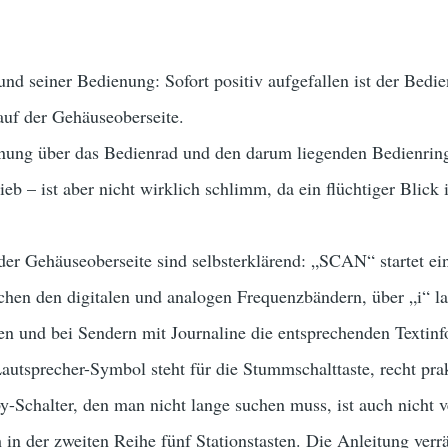
d seiner Bedienung: Sofort positiv aufgefallen ist der Bedien
auf der Gehäuseoberseite.
ung über das Bedienrad und den darum liegenden Bedienring m
ieb – ist aber nicht wirklich schlimm, da ein flüchtiger Blick
 der Gehäuseoberseite sind selbsterklärend: „SCAN“ startet e
hen den digitalen und analogen Frequenzbändern, über „i“ la
en und bei Sendern mit Journaline die entsprechenden Textinf
autsprecher-Symbol steht für die Stummschalttaste, recht pra
by-Schalter, den man nicht lange suchen muss, ist auch nicht v
h in der zweiten Reihe fünf Stationstasten. Die Anleitung verr