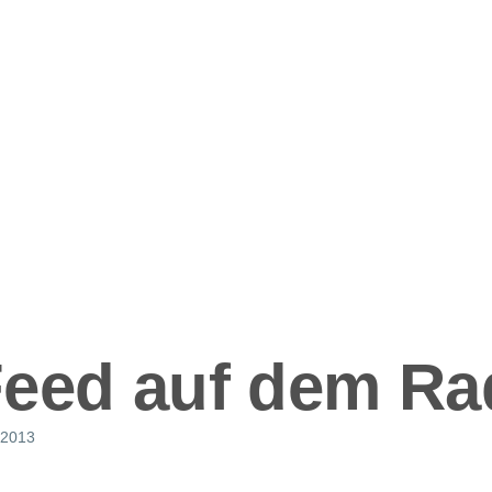
ation
eed auf dem Ra
 2013