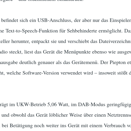
e befindet sich ein USB-Anschluss, der aber nur das Einspiel
ne Text-to-Speech-Funktion für Sehbehinderte ermöglicht. Da
ller herunter, entpackt sie und verschiebt das Dateiverzeich
dio steckt, liest das Gerät die Menüpunkte ebenso wie ausgew
hausgabe deutlich genauer als das Gerätemenü. Der Piepton e
cht, welche Software-Version verwendet wird – insoweit stößt
trägt im UKW-Betrieb 5,06 Watt, im DAB-Modus geringfügig 
 und obwohl das Gerät löblicher Weise über einen Netztrennsc
om bei Betätigung noch weiter ins Gerät mit einem Verbrauch v