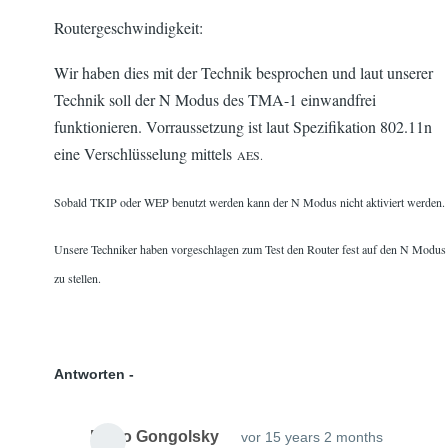
d
15
Routergeschwindigkeit:
seit
year
Wir haben dies mit der Technik besprochen und laut unserer
s 2
Technik soll der N Modus des TMA-1 einwandfrei
mont
funktionieren. Vorraussetzung ist laut Spezifikation 802.11n
hs
eine Verschlüsselung mittels
AES.
Sobald TKIP oder WEP benutzt werden kann der N Modus nicht aktiviert werden.
Unsere Techniker haben vorgeschlagen zum Test den Router fest auf den N Modus
zu stellen.
Antworten
Mario Gongolsky
vor 15 years 2 months