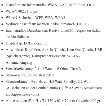
Datenformate Internetradio: WMA, AAC, MP3, Real, OGG
WLAN 802.11 b/g/n
WLAN-Sicherheit: WEP, WPA, WPA2
Verbindungsaufbau: manuell, halbautomatisch (DHCP)
Internetradios-Datenbanken: Reciva; Live365; Aupeo zusätzlich
als Musikdienst
Displaytyp: LCD, vierzeilig
Anschlüsse: Kopfhörer, Aux-In (Cinch), Line-Out (Cinch), USB
(Speichergeräte), Lautsprecherklemmen, WLAN-
Antenneneingang
Verstärkerleistung: 2 x 12 Watt an 6 Ohm, Class D
Stromversorgung: Netzteil extern
Stromverbrauch: Betrieb: ca. 4,5 Watt, Standby: 2,7 Watt
(Ausschalten an der Fernbedienung), Off: 0,5 Watt (Ausschalten
am Kippschalter vorn)
Abmessungen (B x H x T): 130 x 63 x 70 mm Gewicht: 600 gr.