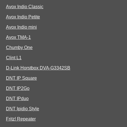
Avox Indio Classic
Avox Indio Petite
Avox Indio mini
Avox TMA-1
Chumby One
Clint L1
D-Link Horstbox DVA-G3342SB
DNT IP Square
DNT IP2Go
DNT IPduo
DNT Ipidio Style
Fritz! Repeater