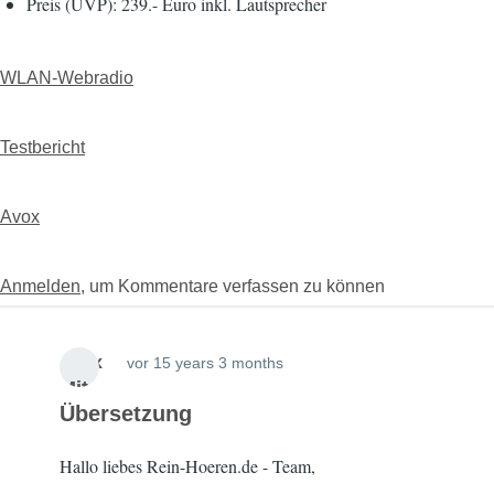
Preis (UVP): 239.- Euro inkl. Lautsprecher
WLAN-Webradio
Testbericht
Avox
Anmelden
, um Kommentare verfassen zu können
Avox
vor 15 years 3 months
Mit
Übersetzung
glie
d
15
Hallo liebes Rein-Hoeren.de - Team,
seit
year