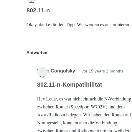
Antwort
Mit
auf
802.11-n
glie
Nachtrag
d
17
Okay, danke für den Tipp. Wir werden es ausprobieren.
von
seit
year
Avox
s 9
mont
Antworten
hs
Mario Gongolsky
vor 15 years 2 months
Ant
Mit
auf
802.11-n-Kompatibilität
glie
802
d
17
Hey Leute, es war nicht einfach die N-Verbindung
n
seit
year
zwischen Router (Speedport W702V) und dem
von
s 9
Avox-Radio zu belegen. Wir haben den Router auf
Mar
mont
N umgestellt, konnten aber die Verbindung
Gon
hs
zwischen Router und Radio nicht prüfen, weil der