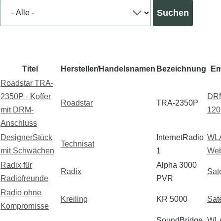
Titel
Hersteller/Handelsnamen
Bezeichnung
Em
Roadstar TRA-
2350P - Koffer
DR
Roadstar
TRA-2350P
mit DRM-
120
Anschluss
DesignerStück
InternetRadio
WL
Technisat
mit Schwächen
1
Web
Radix für
Alpha 3000
Radix
Sate
Radiofreunde
PVR
Radio ohne
Kreiling
KR 5000
Sate
Kompromisse
SoundBridge
WL