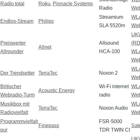
Radio total
Roku
,
Pinnacle Systems
Radio
Web
Streamium
WL
Endlos-Stream
Philips
SLA 5520m
Web
UK
Preiswerter
Allsound
(RD
Allnet
Allrounder
HCA-100
WL
Web
WL
Der Trendsetter
TerraTec
Noxon 2
Web
Britischer
Wi-Fi internet
WL
Acoustic Energy
Webradio-Turm
radio
Web
Musikbox mit
WL
TerraTec
Noxon Audio
Radiovielfalt
Web
Programmvielfalt
FSR-5000
Finepass
Sate
pur
TDR TWIN CI
UK