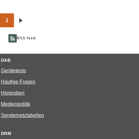
1
Seitennummerierung
Nächste
Seite
RSS feed
DAB
Gerätetests
Häufige Fragen
Hörproben
Medienpolitik
Sendernetztabellen
DRM