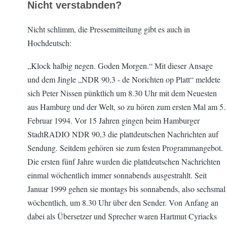
Nicht verstabnden?
glie
d
17
Nicht schlimm, die Pressemitteilung gibt es auch in
seit
year
Hochdeutsch:
s 9
„Klock halbig negen. Goden Morgen.“ Mit dieser Ansage
mont
und dem Jingle „NDR 90,3 - de Norichten op Platt“ meldete
hs
sich Peter Nissen pünktlich um 8.30 Uhr mit dem Neuesten
aus Hamburg und der Welt, so zu hören zum ersten Mal am 5.
Februar 1994. Vor 15 Jahren gingen beim Hamburger
StadtRADIO NDR 90,3 die plattdeutschen Nachrichten auf
Sendung. Seitdem gehören sie zum festen Programmangebot.
Die ersten fünf Jahre wurden die plattdeutschen Nachrichten
einmal wöchentlich immer sonnabends ausgestrahlt. Seit
Januar 1999 gehen sie montags bis sonnabends, also sechsmal
wöchentlich, um 8.30 Uhr über den Sender. Von Anfang an
dabei als Übersetzer und Sprecher waren Hartmut Cyriacks