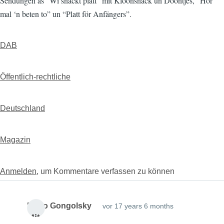
Sendungen as “Wi snackt platt” mit Klöönsnack un Dööntjes, “Hör
mal ‘n beten to” un “Platt för Anfängers”.
DAB
Öffentlich-rechtliche
Deutschland
Magazin
Anmelden
, um Kommentare verfassen zu können
Mario Gongolsky
vor 17 years 6 months
Mit