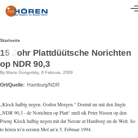
Direkt zum Inhalt
Men
Pfadnavigation
Startseite
15 Johr Plattdüütsche Norichten
op NDR 90,3
By
Mario Gongolsky
, 8 Februar, 2009
Ort/Quelle
Hamburg/NDR
„Klock halbig negen. Goden Morgen.“ Dormit un mit den Jingle
„NDR 90,3 - de Norichten op Platt“ mell sik Peter Nissen op den
Poeng Klock halbig negen mit dat Neeste ut Hamborg un de Welt. So
to hören to’n eersten Mol an’n 5. Februar 1994.