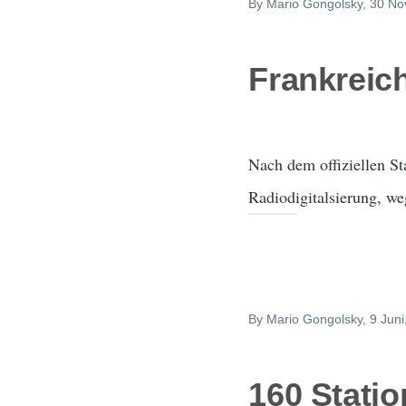
By
Mario Gongolsky
, 30 N
Frankreich
Nach dem offiziellen St
Radiodigitalsierung, we
By
Mario Gongolsky
, 9 Jun
160 Stati