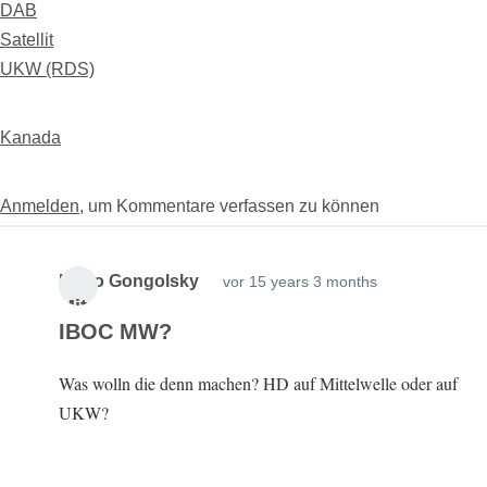
DAB
Satellit
UKW (RDS)
Kanada
Anmelden
, um Kommentare verfassen zu können
Mario Gongolsky
vor 15 years 3 months
Mit
IBOC MW?
glie
d
17
Was wolln die denn machen? HD auf Mittelwelle oder auf
seit
year
UKW?
s 9
mont