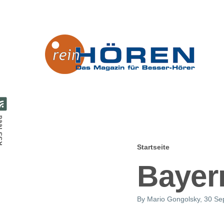
Direkt zum Inhalt
feed
Startseite
Pfadnavig
Bayer
By
Mario Gongolsky
, 30 S