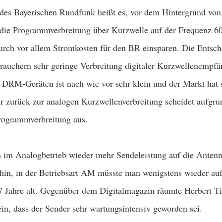
g des Bayerischen Rundfunk heißt es, vor dem Hintergrund v
die Programmverbreitung über Kurzwelle auf der Frequenz 6
durch vor allem Stromkosten für den BR einsparen. Die Entsch
rauchern sehr geringe Verbreitung digitaler Kurzwellenempfä
RM-Geräten ist nach wie vor sehr klein und der Markt hat si
 zurück zur analogen Kurzwellenverbreitung scheidet aufgrun
Programmverbreitung aus.
 im Analogbetrieb wieder mehr Sendeleistung auf die Ante
n, in der Betriebsart AM müsste man wenigstens wieder auf
7 Jahre alt. Gegenüber dem Digitalmagazin räumte Herbert T
in, dass der Sender sehr wartungsintensiv geworden sei.