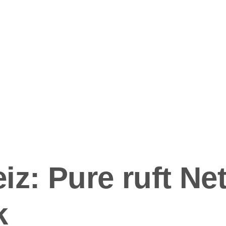
ation
z: Pure ruft Net
k