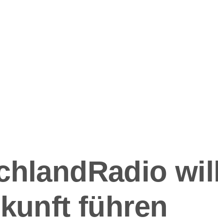
ation
chlandRadio wil
kunft führen