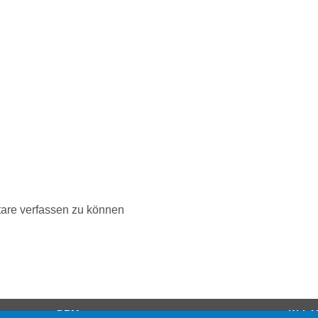
are verfassen zu können
DRM
W-LA