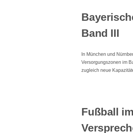
Bayerische
Band III
In München und Nürnber
Versorgungszonen im Band
zugleich neue Kapazität
Fußball i
Versprech