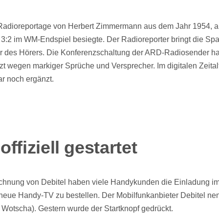
 Radioreportage von Herbert Zimmermann aus dem Jahr 1954, a
3:2 im WM-Endspiel besiegte. Der Radioreporter bringt die S
r des Hörers. Die Konferenzschaltung der ARD-Radiosender ha
etzt wegen markiger Sprüche und Versprecher. Im digitalen Zeitalt
ar noch ergänzt.
ffiziell gestartet
echnung von Debitel haben viele Handykunden die Einladung i
 neue Handy-TV zu bestellen. Der Mobilfunkanbieter Debitel nen
 Wotscha). Gestern wurde der Startknopf gedrückt.