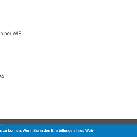
ch per WiFi
24
Page
N
n zu können. Wenn Sie in den Einstellungen Ihres Web-
nliste