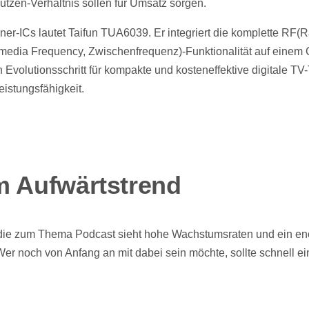
tzen-Verhältnis sollen für Umsatz sorgen.
r-ICs lautet Taifun TUA6039. Er integriert die komplette RF(
rmedia Frequency, Zwischenfrequenz)-Funktionalität auf einem
 Evolutionsschritt für kompakte und kosteneffektive digitale TV
eistungsfähigkeit.
m Aufwärtstrend
udie zum Thema Podcast sieht hohe Wachstumsraten und ein e
Wer noch von Anfang an mit dabei sein möchte, sollte schnell ei