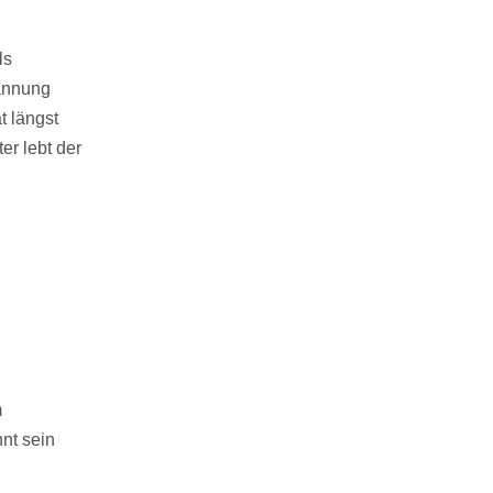
ls
pannung
t längst
er lebt der
m
nt sein