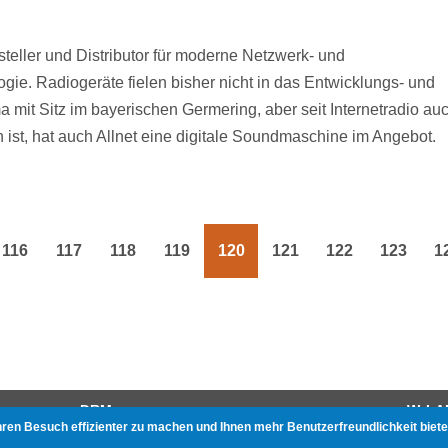
rsteller und Distributor für moderne Netzwerk- und
ie. Radiogeräte fielen bisher nicht in das Entwicklungs- und
 mit Sitz im bayerischen Germering, aber seit Internetradio au
 ist, hat auch Allnet eine digitale Soundmaschine im Angebot.
116
117
118
119
120
121
122
123
1
g
Page
Page
Page
Page
Page
Page
Page
Page
DRM
W-LA
hren Besuch effizienter zu machen und Ihnen mehr Benutzerfreundlichkeit biete
Gerätetests
Beste