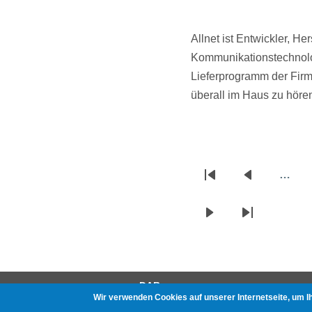
Allnet ist Entwickler, He
Kommunikationstechnolog
Lieferprogramm der Firma
überall im Haus zu hören
…
Seitennummerierun
Erste
Vorherige
Seite
Seite
Nächste
Letzte
Seite
Seite
DAB
Wir verwenden Cookies auf unserer Internetseite, um I
Gerätetests