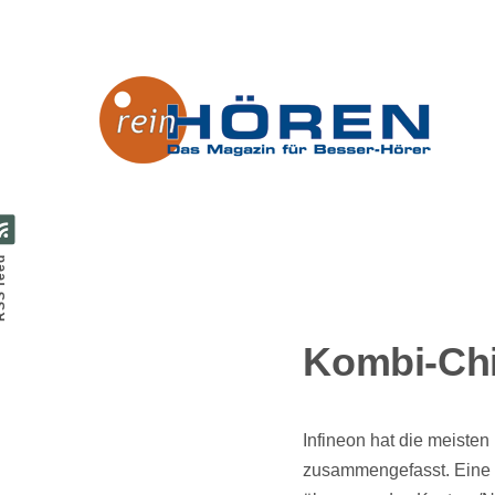
Direkt zum Inhalt
feed
Kombi-Chi
Infineon hat die meiste
zusammengefasst. Eine g