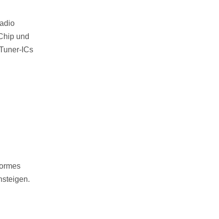
Radio
 Chip und
-Tuner-ICs
normes
nsteigen.