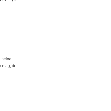
 802.11g-
2 seine
n mag, der