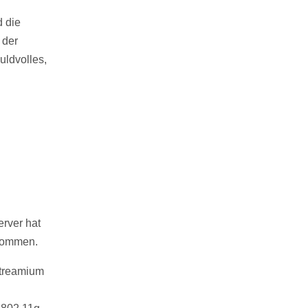
d die
 der
uldvolles,
erver hat
enommen.
Streamium