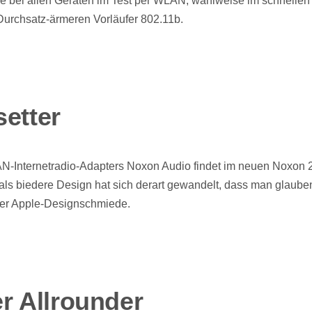
ie bei allen Geräten im Test per WLAN, wahlweise im schnellen
urchsatz-ärmeren Vorläufer 802.11b.
setter
N-Internetradio-Adapters Noxon Audio findet im neuen Noxon 
als biedere Design hat sich derart gewandelt, dass man glaube
er Apple-Designschmiede.
r Allrounder