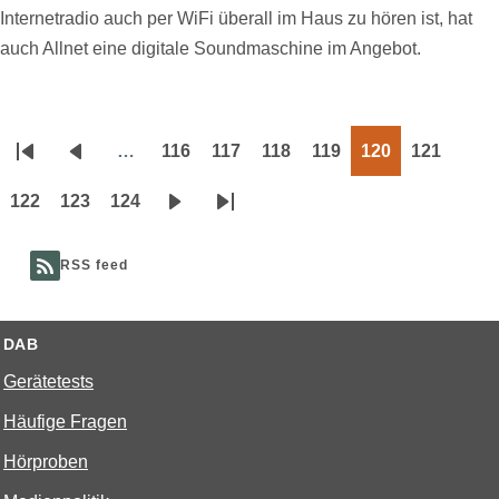
Internetradio auch per WiFi überall im Haus zu hören ist, hat
auch Allnet eine digitale Soundmaschine im Angebot.
…
116
117
118
119
120
121
Seitennummerierung
Erste
Vorherige
Page
Page
Page
Page
Page
Page
Seite
Seite
122
123
124
Page
Page
Page
Nächste
Letzte
Seite
Seite
RSS feed
DAB
Gerätetests
Häufige Fragen
Hörproben