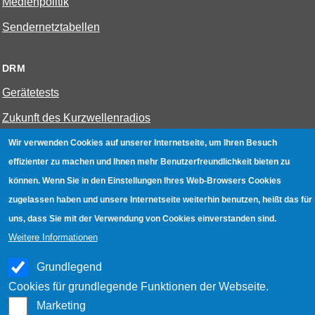
Medienpolitik
Sendernetztabellen
DRM
Gerätetests
Zukunft des Kurzwellenradios
Wir verwenden Cookies auf unserer Internetseite, um Ihren Besuch
W-LAN
effizienter zu machen und Ihnen mehr Benutzerfreundlichkeit bieten zu
können. Wenn Sie in den Einstellungen Ihres Web-Browsers Cookies
Bestenliste
zugelassen haben und unsere Internetseite weiterhin benutzen, heißt das für
Geräte mit Aufnahmefunktion
uns, dass Sie mit der Verwendung von Cookies einverstanden sind.
Gerätetests
Weitere Informationen
Hotspot absichern
Grundlegend
WLAN-Testbuch
Cookies für grundlegende Funktionen der Webseite.
Marketing