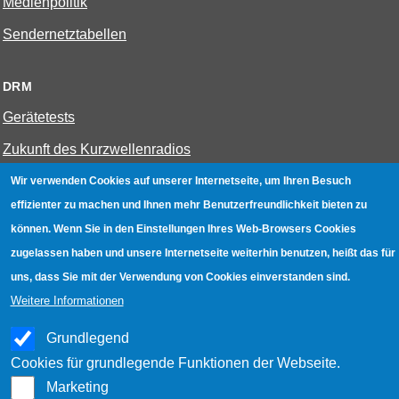
Medienpolitik
Sendernetztabellen
DRM
Gerätetests
Zukunft des Kurzwellenradios
Wir verwenden Cookies auf unserer Internetseite, um Ihren Besuch
W-LAN
effizienter zu machen und Ihnen mehr Benutzerfreundlichkeit bieten zu
können. Wenn Sie in den Einstellungen Ihres Web-Browsers Cookies
Bestenliste
zugelassen haben und unsere Internetseite weiterhin benutzen, heißt das für
Geräte mit Aufnahmefunktion
uns, dass Sie mit der Verwendung von Cookies einverstanden sind.
Gerätetests
Weitere Informationen
Hotspot absichern
Grundlegend
WLAN-Testbuch
Cookies für grundlegende Funktionen der Webseite.
Marketing