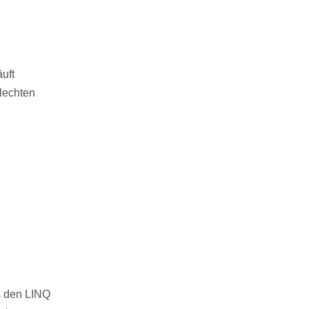
uft
lechten
ts den LINQ