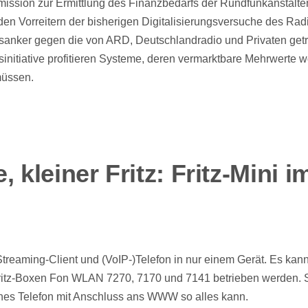
mission
zur Ermittlung des Finanzbedarfs der Rundfunkanstalt
den Vorreitern der bisherigen Digitalisierungsversuche des Rad
anker gegen die von ARD, Deutschlandradio und Privaten get
initiative profitieren Systeme, deren vermarktbare Mehrwerte w
müssen.
 kleiner Fritz: Fritz-Mini i
 Streaming-Client und (VoIP-)Telefon in nur einem Gerät. Es kan
Fritz-Boxen Fon WLAN 7270, 7170 und 7141 betrieben werden.
eines Telefon mit Anschluss ans WWW so alles kann.