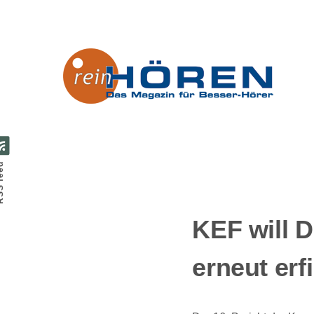
Direkt zum Inhalt
feed
KEF will D
erneut erf