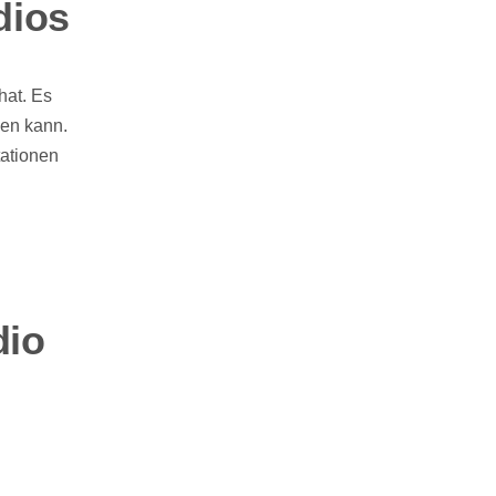
dios
hat. Es
den kann.
tationen
dio