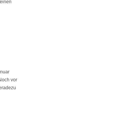
 einen
anuar
Noch vor
geradezu