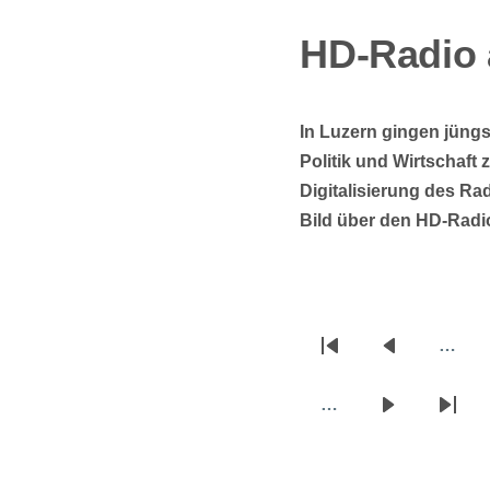
HD-Radio 
In Luzern gingen jüng
Politik und Wirtschaft
Digitalisierung des Ra
Bild über den HD-Radi
…
Seitennummerierun
Erste
Vorherige
Seite
Seite
…
Nächste
Letzt
Seite
Seite