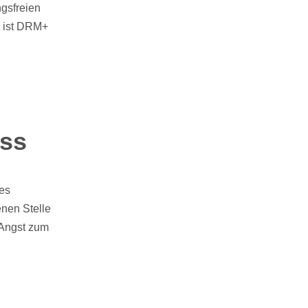
gsfreien
, ist DRM+
ess
les
enen Stelle
 Angst zum