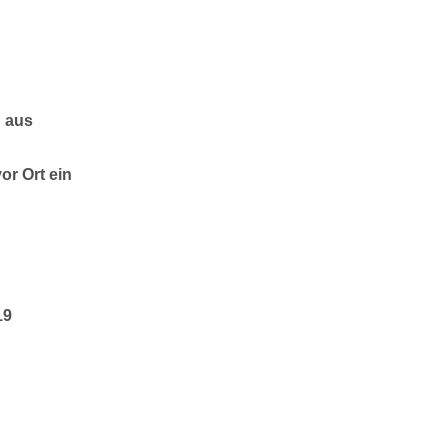
n aus
or Ort ein
19
Page