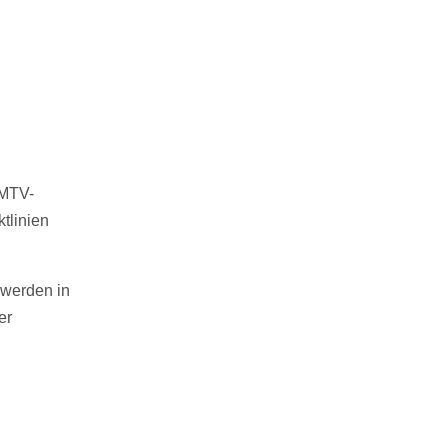
 MTV-
tlinien
 werden in
er