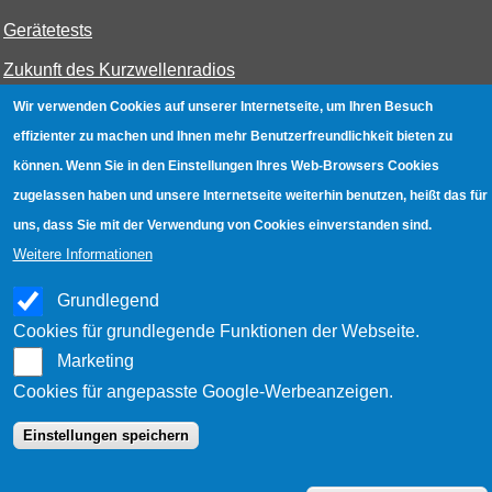
Gerätetests
Zukunft des Kurzwellenradios
Wir verwenden Cookies auf unserer Internetseite, um Ihren Besuch
W-LAN
effizienter zu machen und Ihnen mehr Benutzerfreundlichkeit bieten zu
können. Wenn Sie in den Einstellungen Ihres Web-Browsers Cookies
Bestenliste
zugelassen haben und unsere Internetseite weiterhin benutzen, heißt das für
Geräte mit Aufnahmefunktion
uns, dass Sie mit der Verwendung von Cookies einverstanden sind.
Gerätetests
Weitere Informationen
Hotspot absichern
Grundlegend
WLAN-Testbuch
Cookies für grundlegende Funktionen der Webseite.
Marketing
Cookies für angepasste Google-Werbeanzeigen.
Datenschutz
|
Impressum
|
Kontakt
Einstellungen speichern