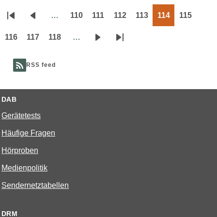
…
110
111
112
113
114
115
Seitennummerierung
Erste
Vorherige
Page
Page
Page
Page
Page
Page
Seite
Seite
116
117
118
…
Page
Page
Page
Nächste
Letzte
Seite
Seite
RSS feed
DAB
Gerätetests
Häufige Fragen
Hörproben
Medienpolitik
Sendernetztabellen
DRM