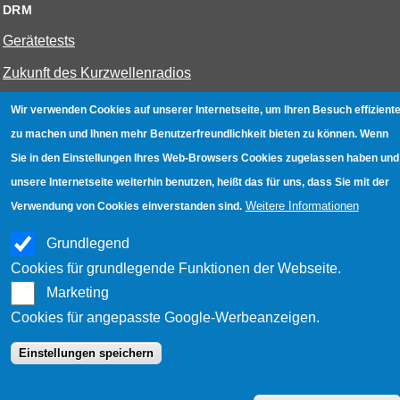
DRM
Gerätetests
Zukunft des Kurzwellenradios
Wir verwenden Cookies auf unserer Internetseite, um Ihren Besuch effiziente
W-LAN
zu machen und Ihnen mehr Benutzerfreundlichkeit bieten zu können. Wenn
Bestenliste
Sie in den Einstellungen Ihres Web-Browsers Cookies zugelassen haben und
unsere Internetseite weiterhin benutzen, heißt das für uns, dass Sie mit der
Geräte mit Aufnahmefunktion
Weitere Informationen
Verwendung von Cookies einverstanden sind.
Gerätetests
Grundlegend
Hotspot absichern
Cookies für grundlegende Funktionen der Webseite.
WLAN-Testbuch
Marketing
Cookies für angepasste Google-Werbeanzeigen.
Datenschutz
|
Impressum
|
Kontakt
Einstellungen speichern