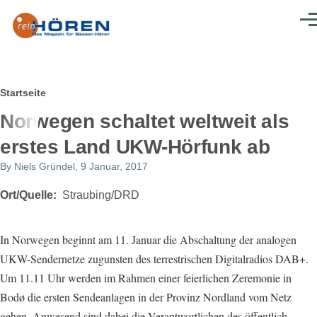
Direkt zum Inhalt
Men
Pfadnavigation
Startseite
Norwegen schaltet weltweit als
erstes Land UKW-Hörfunk ab
By
Niels Gründel
, 9 Januar, 2017
Ort/Quelle
Straubing/DRD
In Norwegen beginnt am 11. Januar die Abschaltung der analogen
UKW-Sendernetze zugunsten des terrestrischen Digitalradios DAB+.
Um 11.11 Uhr werden im Rahmen einer feierlichen Zeremonie in
Bodø die ersten Sendeanlagen in der Provinz Nordland vom Netz
gehen. Anwesend sind dabei die Verantwortlichen des öffentlich-