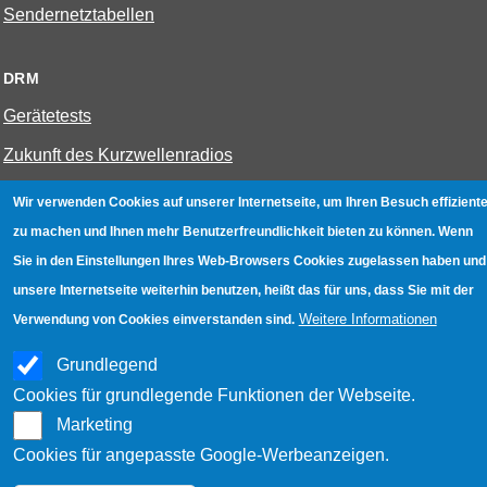
Sendernetztabellen
DRM
Gerätetests
Zukunft des Kurzwellenradios
Wir verwenden Cookies auf unserer Internetseite, um Ihren Besuch effiziente
W-LAN
zu machen und Ihnen mehr Benutzerfreundlichkeit bieten zu können. Wenn
Bestenliste
Sie in den Einstellungen Ihres Web-Browsers Cookies zugelassen haben und
unsere Internetseite weiterhin benutzen, heißt das für uns, dass Sie mit der
Geräte mit Aufnahmefunktion
Weitere Informationen
Verwendung von Cookies einverstanden sind.
Gerätetests
Grundlegend
Hotspot absichern
Cookies für grundlegende Funktionen der Webseite.
WLAN-Testbuch
Marketing
Cookies für angepasste Google-Werbeanzeigen.
Datenschutz
|
Impressum
|
Kontakt