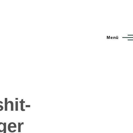
Menü
hit-
ger