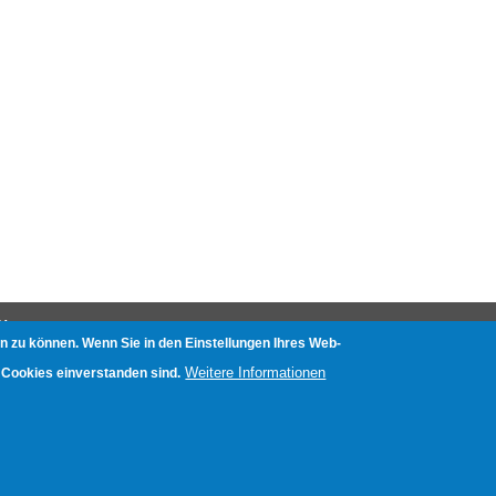
N
n zu können. Wenn Sie in den Einstellungen Ihres Web-
nliste
Weitere Informationen
 Cookies einverstanden sind.
e mit Aufnahmefunktion
etests
ot absichern