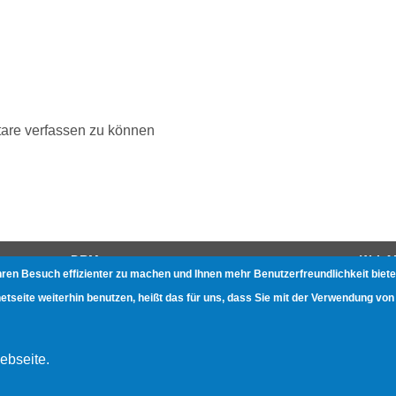
are verfassen zu können
DRM
W-LA
hren Besuch effizienter zu machen und Ihnen mehr Benutzerfreundlichkeit biete
Gerätetests
Beste
seite weiterhin benutzen, heißt das für uns, dass Sie mit der Verwendung von
Zukunft des Kurzwellenradios
Gerät
Gerät
ebseite.
Hotsp