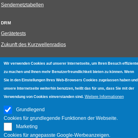
Sendernetztabellen
DRM
Gerätetests
Zukunft des Kurzwellenradios
W-LAN
Wir verwenden Cookies auf unserer Internetseite, um Ihren Besuch effiziente
zu machen und Ihnen mehr Benutzerfreundlichkeit bieten zu können. Wenn
Bestenliste
Sie in den Einstellungen Ihres Web-Browsers Cookies zugelassen haben und
Geräte mit Aufnahmefunktion
unsere Internetseite weiterhin benutzen, heißt das für uns, dass Sie mit der
Gerätetests
Weitere Informationen
Verwendung von Cookies einverstanden sind.
Hotspot absichern
Grundlegend
WLAN-Testbuch
Cookies für grundlegende Funktionen der Webseite.
Marketing
Cookies für angepasste Google-Werbeanzeigen.
Datenschutz
|
Impressum
|
Kontakt