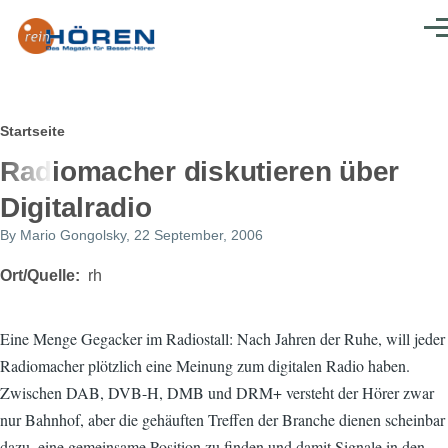
Direkt zum Inhalt
Men
Pfadnavigation
Startseite
Radiomacher diskutieren über
Digitalradio
By
Mario Gongolsky
, 22 September, 2006
Ort/Quelle
rh
Eine Menge Gegacker im Radiostall: Nach Jahren der Ruhe, will jeder
Radiomacher plötzlich eine Meinung zum digitalen Radio haben.
Zwischen DAB, DVB-H, DMB und DRM+ versteht der Hörer zwar
nur Bahnhof, aber die gehäuften Treffen der Branche dienen scheinbar
dazu, eine gemeinsame Position zu finden und damit Signale in den