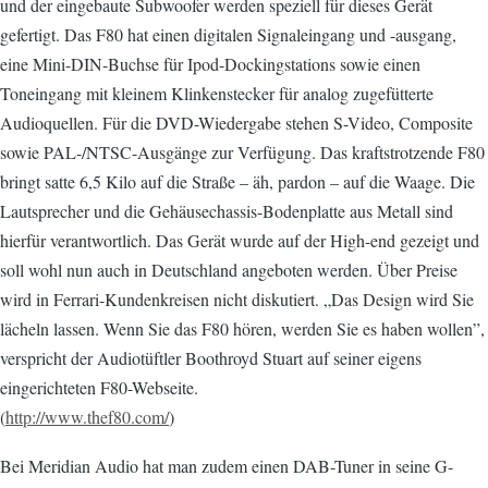
und der eingebaute Subwoofer werden speziell für dieses Gerät
gefertigt. Das F80 hat einen digitalen Signaleingang und -ausgang,
eine Mini-DIN-Buchse für Ipod-Dockingstations sowie einen
Toneingang mit kleinem Klinkenstecker für analog zugefütterte
Audioquellen. Für die DVD-Wiedergabe stehen S-Video, Composite
sowie PAL-/NTSC-Ausgänge zur Verfügung. Das kraftstrotzende F80
bringt satte 6,5 Kilo auf die Straße – äh, pardon – auf die Waage. Die
Lautsprecher und die Gehäusechassis-Bodenplatte aus Metall sind
hierfür verantwortlich. Das Gerät wurde auf der High-end gezeigt und
soll wohl nun auch in Deutschland angeboten werden. Über Preise
wird in Ferrari-Kundenkreisen nicht diskutiert. „Das Design wird Sie
lächeln lassen. Wenn Sie das F80 hören, werden Sie es haben wollen”,
verspricht der Audiotüftler Boothroyd Stuart auf seiner eigens
eingerichteten F80-Webseite.
(
http://www.thef80.com/
)
Bei Meridian Audio hat man zudem einen DAB-Tuner in seine G-