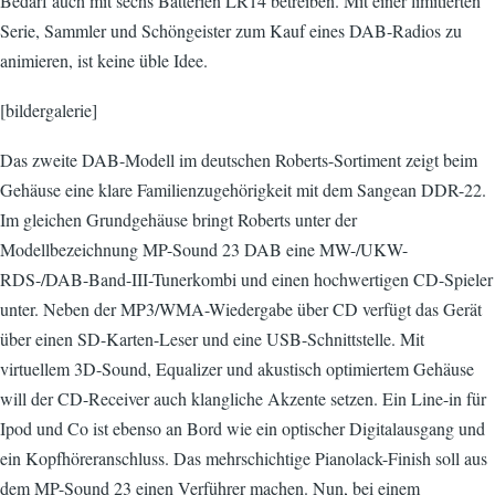
Bedarf auch mit sechs Batterien LR14 betreiben. Mit einer limitierten
Serie, Sammler und Schöngeister zum Kauf eines DAB-Radios zu
animieren, ist keine üble Idee.
[bildergalerie]
Das zweite DAB-Modell im deutschen Roberts-Sortiment zeigt beim
Gehäuse eine klare Familienzugehörigkeit mit dem Sangean DDR-22.
Im gleichen Grundgehäuse bringt Roberts unter der
Modellbezeichnung MP-Sound 23 DAB eine MW-/UKW-
RDS-/DAB-Band-III-Tunerkombi und einen hochwertigen CD-Spieler
unter. Neben der MP3/WMA-Wiedergabe über CD verfügt das Gerät
über einen SD-Karten-Leser und eine USB-Schnittstelle. Mit
virtuellem 3D-Sound, Equalizer und akustisch optimiertem Gehäuse
will der CD-Receiver auch klangliche Akzente setzen. Ein Line-in für
Ipod und Co ist ebenso an Bord wie ein optischer Digitalausgang und
ein Kopfhöreranschluss. Das mehrschichtige Pianolack-Finish soll aus
dem MP-Sound 23 einen Verführer machen. Nun, bei einem