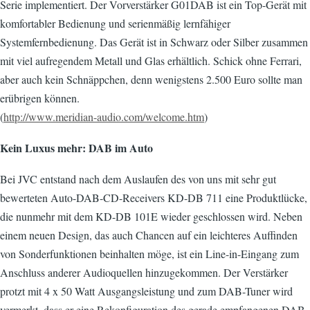
Serie implementiert. Der Vorverstärker G01DAB ist ein Top-Gerät mit
komfortabler Bedienung und serienmäßig lernfähiger
Systemfernbedienung. Das Gerät ist in Schwarz oder Silber zusammen
mit viel aufregendem Metall und Glas erhältlich. Schick ohne Ferrari,
aber auch kein Schnäppchen, denn wenigstens 2.500 Euro sollte man
erübrigen können.
(
http://www.meridian-audio.com/welcome.htm
)
Kein Luxus mehr: DAB im Auto
Bei JVC entstand nach dem Auslaufen des von uns mit sehr gut
bewerteten Auto-DAB-CD-Receivers KD-DB 711 eine Produktlücke,
die nunmehr mit dem KD-DB 101E wieder geschlossen wird. Neben
einem neuen Design, das auch Chancen auf ein leichteres Auffinden
von Sonderfunktionen beinhalten möge, ist ein Line-in-Eingang zum
Anschluss anderer Audioquellen hinzugekommen. Der Verstärker
protzt mit 4 x 50 Watt Ausgangsleistung und zum DAB-Tuner wird
vermerkt, dass er eine Rekonfiguration des gerade empfangenen DAB-