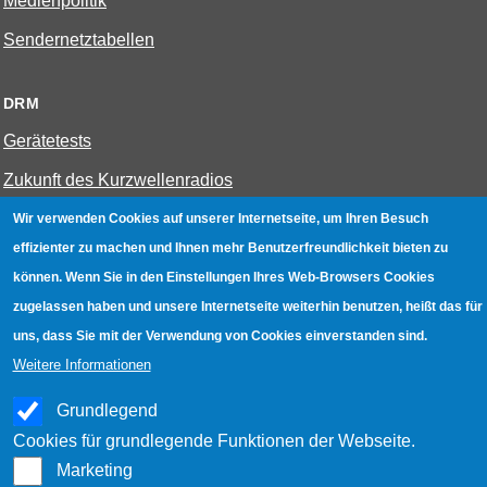
Medienpolitik
Sendernetztabellen
DRM
Gerätetests
Zukunft des Kurzwellenradios
Wir verwenden Cookies auf unserer Internetseite, um Ihren Besuch
W-LAN
effizienter zu machen und Ihnen mehr Benutzerfreundlichkeit bieten zu
können. Wenn Sie in den Einstellungen Ihres Web-Browsers Cookies
Bestenliste
zugelassen haben und unsere Internetseite weiterhin benutzen, heißt das für
Geräte mit Aufnahmefunktion
uns, dass Sie mit der Verwendung von Cookies einverstanden sind.
Gerätetests
Weitere Informationen
Hotspot absichern
Grundlegend
WLAN-Testbuch
Cookies für grundlegende Funktionen der Webseite.
Marketing