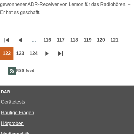
gewonnener ADR-Receiver von Lemon für das Radiohören. –
Er hat es geschafft.
…
116
117
118
119
120
121
Seitennummerierung
Erste
Vorherige
Page
Page
Page
Page
Page
Page
Seite
Seite
122
123
124
Page
Page
Page
Nächste
Letzte
Seite
Seite
RSS feed
DAB
Gerätetests
Häufige Fragen
Hörproben