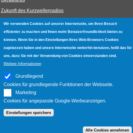
Zukunft des Kurzwellenradios
Wir verwenden Cookies auf unserer Internetseite, um Ihren Besuch
W-LAN
effizienter zu machen und Ihnen mehr Benutzerfreundlichkeit bieten zu
Bestenliste
können. Wenn Sie in den Einstellungen Ihres Web-Browsers Cookies
zugelassen haben und unsere Internetseite weiterhin benutzen, heißt das für
Geräte mit Aufnahmefunktion
uns, dass Sie mit der Verwendung von Cookies einverstanden sind.
Gerätetests
Weitere Informationen
Hotspot absichern
Grundlegend
WLAN-Testbuch
Cookies für grundlegende Funktionen der Webseite.
Marketing
Datenschutz
|
Impressum
|
Kontakt
Cookies für angepasste Google-Werbeanzeigen.
Einstellungen speichern
Alle Cookies annehmen