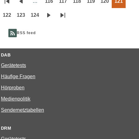
…
116
117
118
119
120
121
Seitennummerierung
Erste
Vorherige
Page
Page
Page
Page
Page
Page
Seite
Seite
122
123
124
Page
Page
Page
Nächste
Letzte
Seite
Seite
RSS feed
DAB
Gerätetests
Häufige Fragen
Hörproben
Medienpolitik
Sendernetztabellen
DRM
Gerätetests