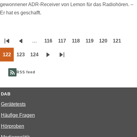
gewonnener ADR-Receiver von Lemon für das Radiohören. –
Er hat es geschafft.
…
116
117
118
119
120
121
Seitennummerierung
Erste
Vorherige
Page
Page
Page
Page
Page
Page
Seite
Seite
122
123
124
Page
Page
Page
Nächste
Letzte
Seite
Seite
RSS feed
DAB
Gerätetests
Häufige Fragen
Hörproben