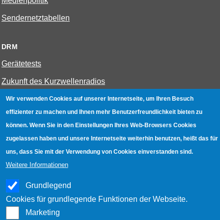
Medienpolitik
Sendernetztabellen
DRM
Gerätetests
Zukunft des Kurzwellenradios
Wir verwenden Cookies auf unserer Internetseite, um Ihren Besuch
W-LAN
effizienter zu machen und Ihnen mehr Benutzerfreundlichkeit bieten zu
können. Wenn Sie in den Einstellungen Ihres Web-Browsers Cookies
Bestenliste
zugelassen haben und unsere Internetseite weiterhin benutzen, heißt das für
Geräte mit Aufnahmefunktion
uns, dass Sie mit der Verwendung von Cookies einverstanden sind.
Gerätetests
Weitere Informationen
Hotspot absichern
Grundlegend
WLAN-Testbuch
Cookies für grundlegende Funktionen der Webseite.
Marketing