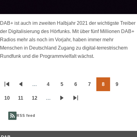
DAB+ ist auch im zweiten Halbjahr 2021 der wichtigste Treiber
der Digitalisierung des Hörfunks. Mit über fünf Millionen DAB+
Radios mehr als noch im Vorjahr, haben immer mehr
Menschen in Deutschland Zugang zu digital-terrestrischem
Rundfunk und die Programmvielfalt wächst.
…
4
5
6
7
8
9
Seitennummerierung
Erste
Vorherige
Page
Page
Page
Page
Page
Page
Seite
Seite
10
11
12
…
Page
Page
Page
Nächste
Letzte
Seite
Seite
RSS feed