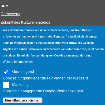
DRM
Gerätetests
Zukunft des Kurzwellenradios
Wir verwenden Cookies auf unserer Internetseite, um Ihren Besuch
W-LAN
effizienter zu machen und Ihnen mehr Benutzerfreundlichkeit bieten zu
können. Wenn Sie in den Einstellungen Ihres Web-Browsers Cookies
Bestenliste
zugelassen haben und unsere Internetseite weiterhin benutzen, heißt das für
Geräte mit Aufnahmefunktion
uns, dass Sie mit der Verwendung von Cookies einverstanden sind.
Gerätetests
Weitere Informationen
Hotspot absichern
Grundlegend
WLAN-Testbuch
Cookies für grundlegende Funktionen der Webseite.
Marketing
Cookies für angepasste Google-Werbeanzeigen.
Datenschutz
|
Impressum
|
Kontakt
Einstellungen speichern