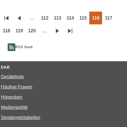
…
112
113
114
115
116
117
Seitennummerierung
Erste
Vorherige
Page
Page
Page
Page
Page
Page
Seite
Seite
118
119
120
…
Page
Page
Page
Nächste
Letzte
Seite
Seite
RSS feed
DAB
Gerätetests
Häufige Fragen
Hörproben
Medienpolitik
Sendernetztabellen