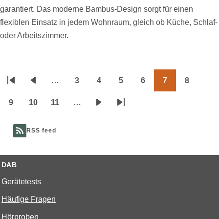
garantiert. Das moderne Bambus-Design sorgt für einen
flexiblen Einsatz in jedem Wohnraum, gleich ob Küche, Schlaf-
oder Arbeitszimmer.
…
3
4
5
6
7
8
Seitennummerierung
Erste
Vorherige
Page
Page
Page
Page
Page
Page
Seite
Seite
9
10
11
…
Page
Page
Page
Nächste
Letzte
Seite
Seite
RSS feed
DAB
Gerätetests
Häufige Fragen
Hörproben