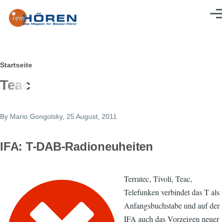
Direkt zum Inhalt
Men
Pfadnavigation
Startseite
Teac
By
Mario Gongolsky
, 25 August, 2011
IFA: T-DAB-Radioneuheiten
Terratec, Tivoli, Teac,
Telefunken verbindet das T als
Anfangsbuchstabe und auf der
IFA auch das Vorzeigen neuer