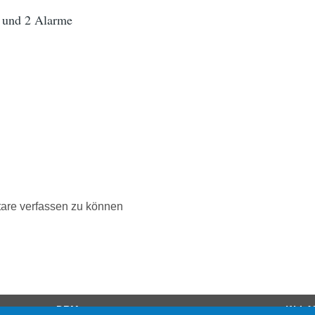
n und 2 Alarme
are verfassen zu können
DRM
W-LA