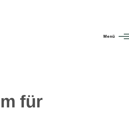
Menü
m für
d