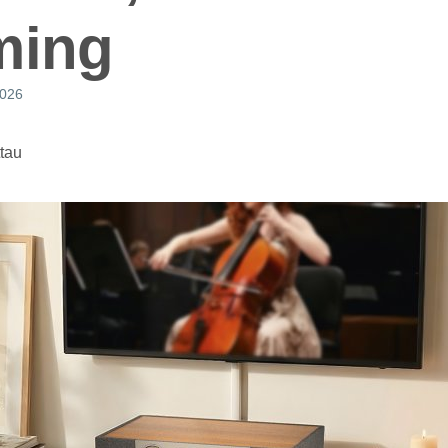
ming
2026
ttau