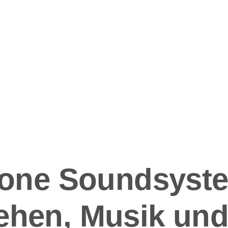
ation
n-one Soundsyste
ehen, Musik un