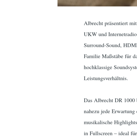
Albrecht präsentiert m
UKW und Internetradio 
Surround-Sound, HDMI-A
Familie Maßstäbe für d
hochklassige Soundsyste
Leistungsverhältnis.
Das Albrecht DR 1000 b
nahezu jede Erwartung 
musikalische Highlight
in Fullscreen – ideal f