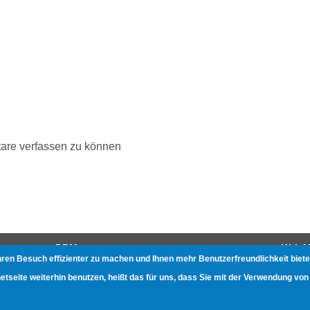
are verfassen zu können
DRM
W-LA
hren Besuch effizienter zu machen und Ihnen mehr Benutzerfreundlichkeit biete
Gerätetests
Beste
seite weiterhin benutzen, heißt das für uns, dass Sie mit der Verwendung von
Zukunft des Kurzwellenradios
Gerät