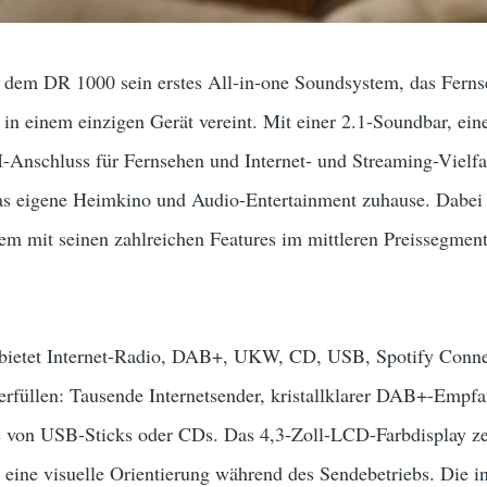
it dem DR 1000 sein erstes All-in-one Soundsystem, das Fer
in einem einzigen Gerät vereint. Mit einer 2.1-Soundbar, ei
nschluss für Fernsehen und Internet- und Streaming-Vielfal
as eigene Heimkino und Audio-Entertainment zuhause. Dabei b
m mit seinen zahlreichen Features im mittleren Preissegment 
ietet Internet-Radio, DAB+, UKW, CD, USB, Spotify Connect
erfüllen: Tausende Internetsender, kristallklarer DAB+-Emp
s von USB-Sticks oder CDs. Das 4,3-Zoll-LCD-Farbdisplay z
ür eine visuelle Orientierung während des Sendebetriebs. Die i