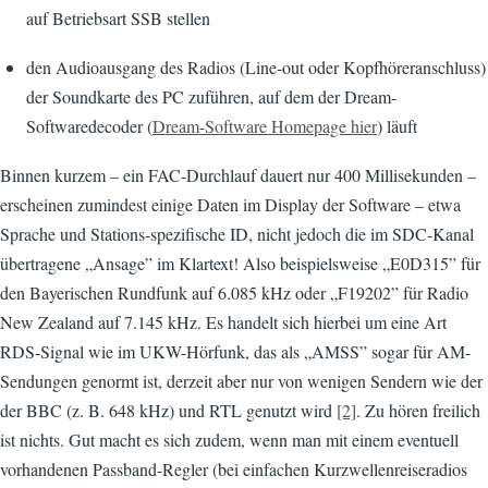
auf Betriebsart SSB stellen
den Audioausgang des Radios (Line-out oder Kopfhöreranschluss)
der Soundkarte des PC zuführen, auf dem der Dream-
Softwaredecoder (
Dream-Software Homepage hier
) läuft
Binnen kurzem – ein FAC-Durchlauf dauert nur 400 Millisekunden –
erscheinen zumindest einige Daten im Display der Software – etwa
Sprache und Stations-spezifische ID, nicht jedoch die im SDC-Kanal
übertragene „Ansage” im Klartext! Also beispielsweise „E0D315” für
den Bayerischen Rundfunk auf 6.085 kHz oder „F19202” für Radio
New Zealand auf 7.145 kHz. Es handelt sich hierbei um eine Art
RDS-Signal wie im UKW-Hörfunk, das als „AMSS” sogar für AM-
Sendungen genormt ist, derzeit aber nur von wenigen Sendern wie der
der BBC (z. B. 648 kHz) und RTL genutzt wird
[2]
. Zu hören freilich
ist nichts. Gut macht es sich zudem, wenn man mit einem eventuell
vorhandenen Passband-Regler (bei einfachen Kurzwellenreiseradios